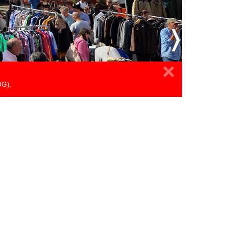
×
OG).