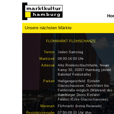
Ho
Unsere nächsten Märkte
FLOHMARKT FLOHSCHANZE
Termin
Jeden Samstag
Marktzeit
08:00-16:00 Uhr
Adresse
Alte Rinderschlachthalle, Neuer
Kamp 30, 20357 Hamburg (direkt
Bahnhof Feldstraße)
Parken
Heiligengeistfeld: Einfahrt
Glacischaussee; Durchfahrt bis
Feldstraße möglich (Während des
Hamburger Doms Einfahrt
Feldstr./Ecke Glacischaussee)
Warenart
Flohmarkt (keine Neuware)
Restplatzvergabe
07:00-08:00 Uhr (Am